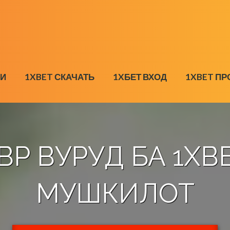
1xbet-varzish.i
ИИ
1XBET СКАЧАТЬ
1XБЕТ ВХОД
1XBET П
АВР ВУРУД БА 1XB
МУШКИЛОТ