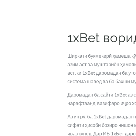
1xBet вори
Ширкати букмекерӣ ҳамеша кӯ
азим аст ва муштариён ҳимояи
аст, ки 1xBet даромадан ба ут
система шавед ва ба бахши му
Даромадан ба сайти 1xBet аз с
нарафтаанд, вазифаро иҷро х
Аз ин рӯ, ба 1xBet даромадан
сифати ҳисоби бозиро нишон м
иваз кунед. Дар ИБ 1xБeт даро