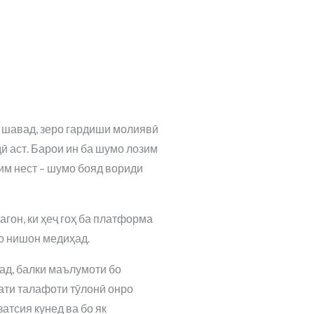
 шавад, зеро гардиши молиявӣ
ӣ аст. Барои ин ба шумо лозим
зим нест – шумо бояд вориди
агон, ки ҳеҷ гоҳ ба платформа
о нишон медиҳад.
над, балки маълумоти бо
ати талафоти тӯлонӣ онро
атсия кунед ва бо як