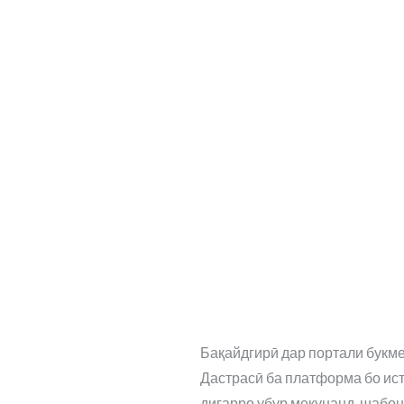
Бақайдгирӣ дар портали букме
Дастрасӣ ба платформа бо ист
дигарро убур мекунанд, шабо