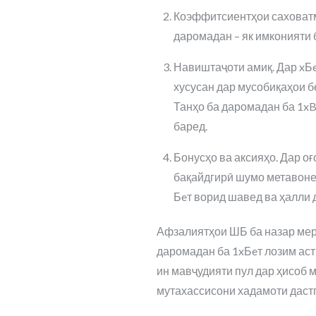
Коэффитсиентҳои саховатма
даромадан – як имконияти 
Навиштаҷоти амиқ. Дар xБe
хусусан дар мусобиқаҳои б
Танҳо ба даромадан ба 1xB
баред.
Бонусҳо ва аксияҳо. Дар о
бақайдгирӣ шумо метавонед
Бeт ворид шавед ва ҳалли 
Афзалиятҳои ШБ ба назар мера
даромадан ба 1xБeт лозим аст
ин мавҷудияти пул дар ҳисоб 
мутахассисони хадамоти даст