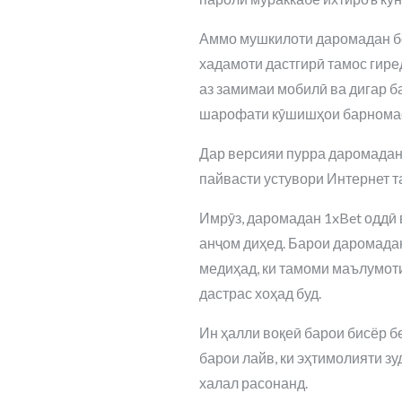
Аммо мушкилоти даромадан бо 
хадамоти дастгирӣ тамос гире
аз замимаи мобилӣ ва дигар б
шарофати кӯшишҳои барномас
Дар версияи пурра даромадан 
пайвасти устувори Интернет т
Имрӯз, даромадан 1xBet оддӣ 
анҷом диҳед. Барои даромадан 
медиҳад, ки тамоми маълумоти
дастрас хоҳад буд.
Ин ҳалли воқеӣ барои бисёр б
барои лайв, ки эҳтимолияти зу
халал расонанд.