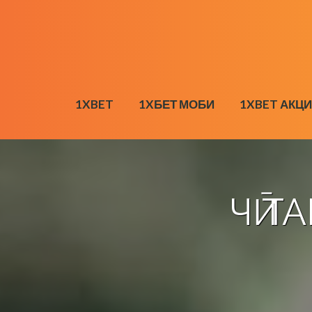
Skip
to
content
1XBET
1XБЕТ МОБИ
1XBET АКЦ
ЧӢ Т