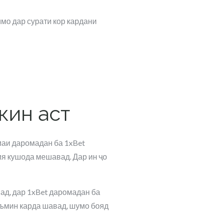
мо дар сурати кор кардани
кин аст
гмаи даромадан ба 1xBet
ия кушода мешавад. Дар ин ҷо
ад, дар 1xBet даромадан ба
аъмин карда шавад, шумо бояд