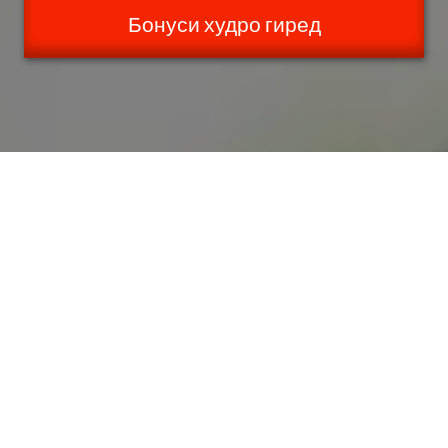
Бонуси худро гиред