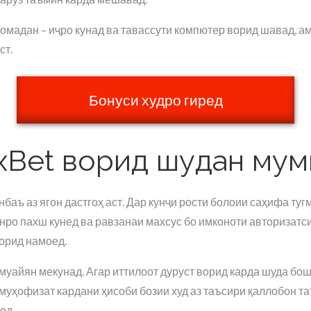
омадан – иҷро кунад ва тавассути компютер ворид шавад, ам
ст.
Бонуси худро гиред
 1xBet ворид шудан мум
баъ аз ягон дастгоҳ аст. Дар кунҷи рости болоии саҳифа ту
онро пахш кунед ва равзанаи махсус бо имконоти авторизатс
орид намоед.
айян мекунад. Агар иттилоот дуруст ворид карда шуда бош
 муҳофизат кардани ҳисоби бозии худ аз таъсири қаллобон т
ед.