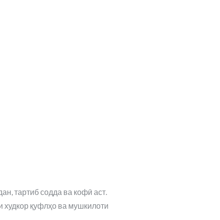
н, тартиб содда ва кофӣ аст.
и худкор қуфлҳо ва мушкилоти