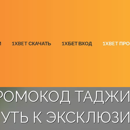
1xbet-varzish.i
И
1XBET СКАЧАТЬ
1XБЕТ ВХОД
1XBET ПР
ПРОМОКОД ТАДЖИ
ПУТЬ К ЭКСКЛЮЗ