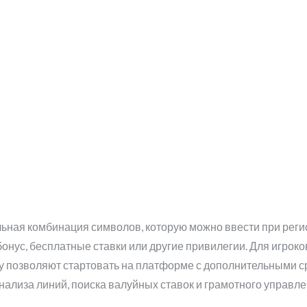
ьная комбинация символов, которую можно ввести при реги
онус, бесплатные ставки или другие привилегии. Для игрок
у позволяют стартовать на платформе с дополнительными с
ализа линий, поиска валуйных ставок и грамотного управле