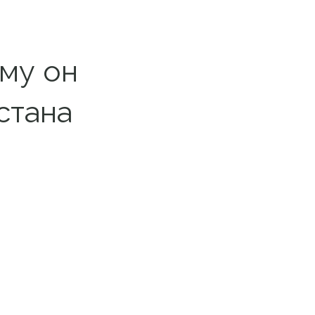
ему он
стана