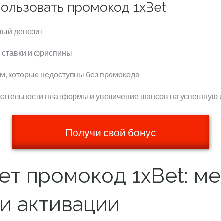
ользовать промокод 1xBet
вый депозит
 ставки и фриспины
ям, которые недоступны без промокода
ательности платформы и увеличение шансов на успешную 
Получи свой бонус
ет промокод 1xBet: м
и активации