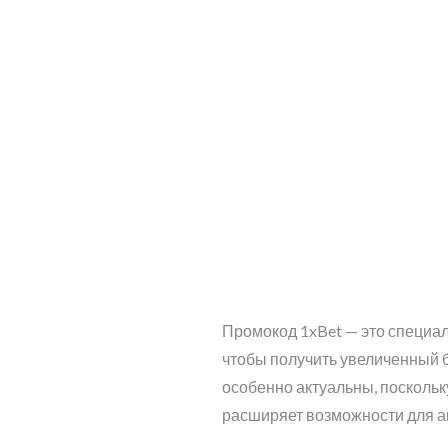
Промокод 1xBet — это специал
чтобы получить увеличенный б
особенно актуальны, поскольк
расширяет возможности для ан