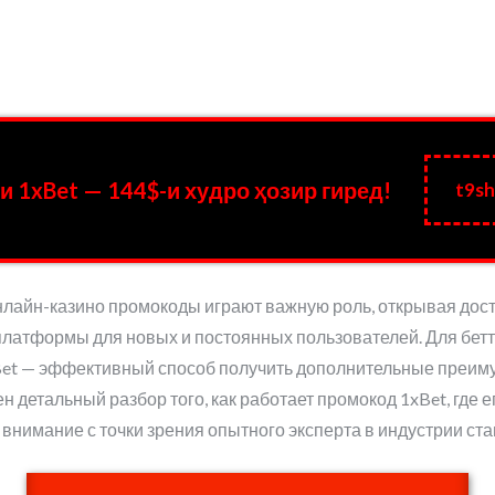
 1xBet — 144$-и худро ҳозир гиред!
t9s
нлайн-казино промокоды играют важную роль, открывая дост
латформы для новых и постоянных пользователей. Для бетт
et — эффективный способ получить дополнительные преимущ
детальный разбор того, как работает промокод 1xBet, где ег
внимание с точки зрения опытного эксперта в индустрии ста